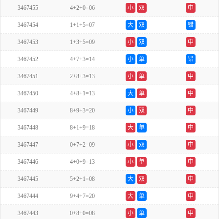
3467455
4+2+0=06
小
双
中
3467454
1+1+5=07
大
双
错
3467453
1+3+5=09
小
双
中
3467452
4+7+3=14
小
单
错
3467451
2+8+3=13
小
单
中
3467450
4+8+1=13
大
单
中
3467449
8+9+3=20
小
双
中
3467448
8+1+9=18
大
单
中
3467447
0+7+2=09
小
双
中
3467446
4+0+9=13
小
单
中
3467445
5+2+1=08
大
双
中
3467444
9+4+7=20
大
单
中
3467443
0+8+0=08
小
单
中