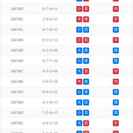
3467493
0+7+4=11
小
单
中
3467492
2+9+6=17
大
单
中
3467491
0+7+8=15
小
双
错
3467490
9+1+2=12
小
双
中
3467489
0+5+3=08
大
单
错
3467488
6+7+7=20
小
单
错
3467487
0+3+3=06
大
双
中
3467486
5+6+5=16
大
单
中
3467485
8+9+5=22
小
单
错
3467484
4+1+8=13
大
双
错
3467483
7+2+6=15
小
双
错
3467482
4+4+2=10
大
双
中