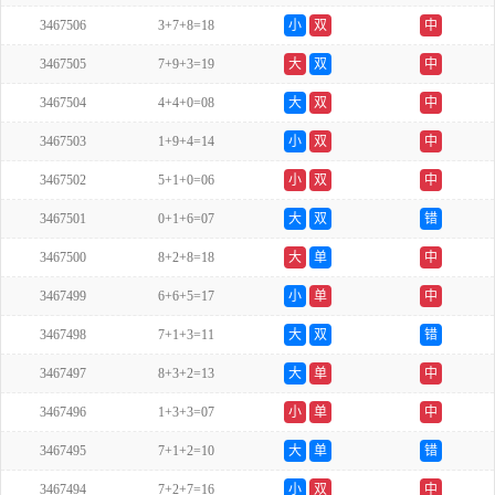
3467506
3+7+8=18
小
双
中
3467505
7+9+3=19
大
双
中
3467504
4+4+0=08
大
双
中
3467503
1+9+4=14
小
双
中
3467502
5+1+0=06
小
双
中
3467501
0+1+6=07
大
双
错
3467500
8+2+8=18
大
单
中
3467499
6+6+5=17
小
单
中
3467498
7+1+3=11
大
双
错
3467497
8+3+2=13
大
单
中
3467496
1+3+3=07
小
单
中
3467495
7+1+2=10
大
单
错
3467494
7+2+7=16
小
双
中