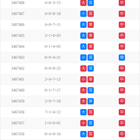
3467468
4+8+3=15
大
双
中
3467467
4+6+8=18
小
双
中
3467466
4+0+7=11
大
单
中
3467465
2+1+0=03
大
单
中
3467464
0+1+4=05
大
单
中
3467463
8+9+4=21
小
双
错
3467462
8+9+8=25
大
双
中
3467461
2+4+7=13
小
单
中
3467460
9+1+7=17
大
双
中
3467459
2+9+7=18
大
单
中
3467458
7+1+4=12
大
双
中
3467457
1+0+0=01
小
双
中
3467456
6+4+0=10
大
双
中