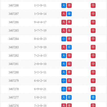
3467288
1+1+9=11
大
单
中
3467287
1+5+8=14
大
单
中
3467286
9+4+4=17
大
单
中
3467285
5+7+7=19
大
单
中
3467284
9+6+8=23
小
单
中
3467283
3+7+9=19
大
双
中
3467282
7+2+4=13
大
单
中
3467281
2+8+0=10
大
双
中
3467280
5+1+5=11
大
单
中
3467279
6+6+2=14
小
双
中
3467278
6+9+6=21
小
单
中
3467277
1+8+2=11
大
双
错
3467276
7+3+9=19
大
单
中