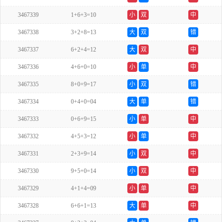
3467339
1+6+3=10
小
双
中
3467338
3+2+8=13
大
双
错
3467337
6+2+4=12
大
双
中
3467336
4+6+0=10
小
单
中
3467335
8+0+9=17
小
双
错
3467334
0+4+0=04
大
单
错
3467333
0+6+9=15
小
单
中
3467332
4+5+3=12
小
单
中
3467331
2+3+9=14
小
双
中
3467330
9+5+0=14
小
双
中
3467329
4+1+4=09
小
单
中
3467328
6+6+1=13
大
单
中