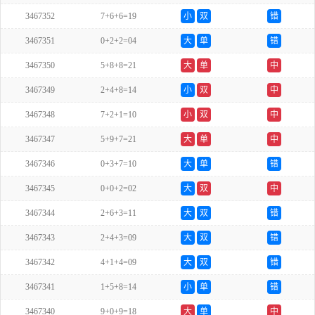
3467352
7+6+6=19
小
双
错
3467351
0+2+2=04
大
单
错
3467350
5+8+8=21
大
单
中
3467349
2+4+8=14
小
双
中
3467348
7+2+1=10
小
双
中
3467347
5+9+7=21
大
单
中
3467346
0+3+7=10
大
单
错
3467345
0+0+2=02
大
双
中
3467344
2+6+3=11
大
双
错
3467343
2+4+3=09
大
双
错
3467342
4+1+4=09
大
双
错
3467341
1+5+8=14
小
单
错
3467340
9+0+9=18
大
单
中