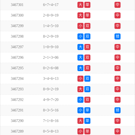
3467301
6+7+4=17
大
单
中
3467300
2+8+9=19
大
单
中
3467299
1+4+5=10
小
双
中
3467298
8+2+9=19
小
双
错
3467297
1+0+9=10
大
双
中
3467296
2+1+3=06
大
双
中
3467295
0+2+6=08
大
双
中
3467294
3+4+6=13
小
双
中
3467293
8+9+2=19
大
双
中
3467292
4+9+7=20
小
双
中
3467291
8+3+5=16
小
单
错
3467290
7+1+8=16
大
单
中
3467289
0+5+8=13
小
单
中