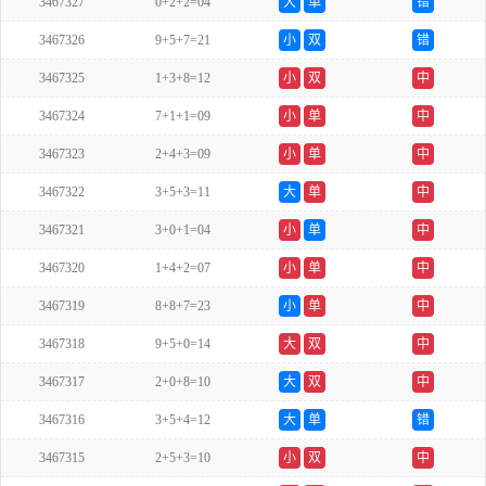
3467327
0+2+2=04
大
单
错
3467326
9+5+7=21
小
双
错
3467325
1+3+8=12
小
双
中
3467324
7+1+1=09
小
单
中
3467323
2+4+3=09
小
单
中
3467322
3+5+3=11
大
单
中
3467321
3+0+1=04
小
单
中
3467320
1+4+2=07
小
单
中
3467319
8+8+7=23
小
单
中
3467318
9+5+0=14
大
双
中
3467317
2+0+8=10
大
双
中
3467316
3+5+4=12
大
单
错
3467315
2+5+3=10
小
双
中