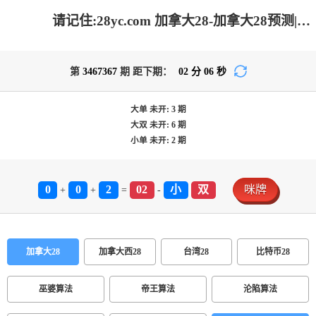
请记住:28yc.com 加拿大28-加拿大28预测|PC开奖官网咪牌|加拿大预测28在线预测官网_专注研究加拿大预测!
第
3467367
期 距下期：
02
分
06
秒
大单
未开:
3
期
大双
未开:
6
期
小单
未开:
2
期
0
0
2
02
小
双
咪牌
+
+
=
-
加拿大28
加拿大西28
台湾28
比特币28
巫婆算法
帝王算法
沦陷算法