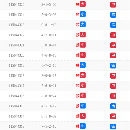
大
115044325
3+1+5=09
殺
中
双
小
115044324
5+0+3=08
殺
错
双
大
115044323
9+8+1=18
殺
错
双
大
115044322
4+7+0=11
殺
中
双
小
115044321
5+0+9=14
殺
中
单
小
115044320
4+6+8=18
殺
中
单
大
115044319
6+7+2=15
殺
错
单
大
115044318
8+9+0=17
殺
中
双
小
115044317
7+6+8=21
殺
中
单
小
115044316
8+8+8=24
殺
中
双
小
115044315
4+5+3=12
殺
错
双
大
115044314
0+1+8=09
殺
中
单
小
115044313
7+1+2=10
殺
错