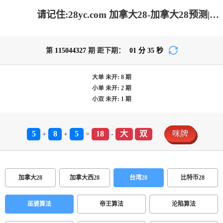
请记住:28yc.com 加拿大28-加拿大28预测|PC开奖官网咪牌|加拿大预测28在线预测官网_专注研究加拿大预测!
第
115044327
期 距下期：
01
分
35
秒
大单
未开:
8
期
小单
未开:
2
期
小双
未开:
1
期
5
8
5
18
大
双
咪牌
+
+
=
-
加拿大28
加拿大西28
台湾28
比特币28
巫婆算法
帝王算法
沦陷算法