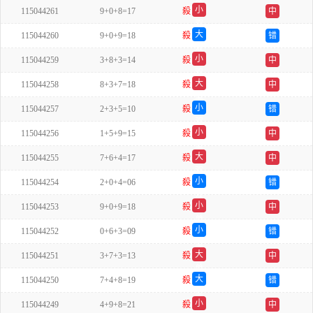
小
115044261
9+0+8=17
殺
中
双
大
115044260
9+0+9=18
殺
错
双
小
115044259
3+8+3=14
殺
中
双
大
115044258
8+3+7=18
殺
中
单
小
115044257
2+3+5=10
殺
错
双
小
115044256
1+5+9=15
殺
中
单
大
115044255
7+6+4=17
殺
中
双
小
115044254
2+0+4=06
殺
错
双
小
115044253
9+0+9=18
殺
中
单
小
115044252
0+6+3=09
殺
错
单
大
115044251
3+7+3=13
殺
中
单
大
115044250
7+4+8=19
殺
错
单
小
115044249
4+9+8=21
殺
中