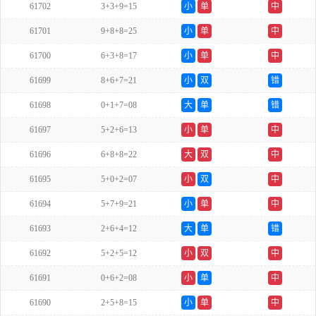
61702
3+3+9=15
小
单
中
61701
9+8+8=25
小
单
中
61700
6+3+8=17
小
单
中
61699
8+6+7=21
小
双
错
61698
0+1+7=08
大
单
错
61697
5+2+6=13
小
单
中
61696
6+8+8=22
大
双
中
61695
5+0+2=07
小
双
中
61694
5+7+9=21
小
单
中
61693
2+6+4=12
大
单
错
61692
5+2+5=12
小
双
中
61691
0+6+2=08
小
单
中
61690
2+5+8=15
小
单
中