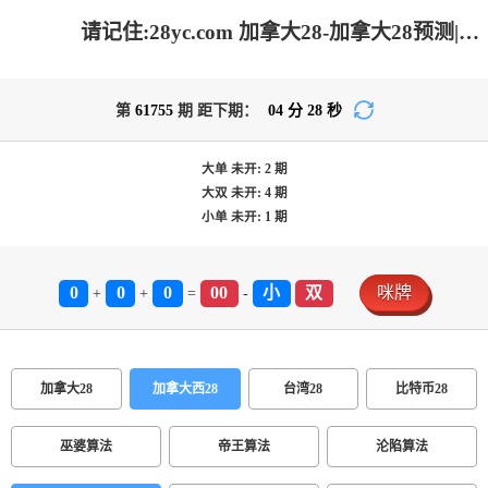
请记住:28yc.com 加拿大28-加拿大28预测|PC开奖官网咪牌|加拿大预测28在线预测官网_专注研究加拿大预测!
第
61755
期 距下期：
04
分
28
秒
大单
未开:
2
期
大双
未开:
4
期
小单
未开:
1
期
0
0
0
00
小
双
咪牌
+
+
=
-
加拿大28
加拿大西28
台湾28
比特币28
巫婆算法
帝王算法
沦陷算法