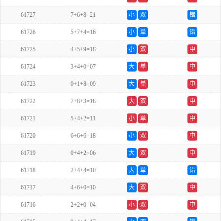
61727
7+6+8=21
小
双
错
61726
5+7+4=16
小
单
错
61725
4+5+9=18
小
双
中
61724
3+4+0=07
大
单
中
61723
0+1+8=09
大
单
中
61722
7+8+3=18
大
双
中
61721
5+4+2=11
小
单
中
61720
6+6+6=18
小
双
中
61719
0+4+2=06
大
双
中
61718
2+4+4=10
大
单
错
61717
4+6+0=10
大
双
中
61716
2+2+0=04
小
双
中