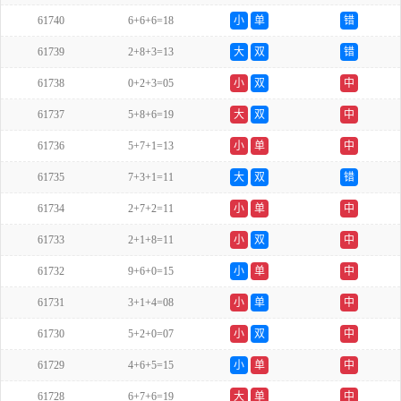
61740
6+6+6=18
小
单
错
61739
2+8+3=13
大
双
错
61738
0+2+3=05
小
双
中
61737
5+8+6=19
大
双
中
61736
5+7+1=13
小
单
中
61735
7+3+1=11
大
双
错
61734
2+7+2=11
小
单
中
61733
2+1+8=11
小
双
中
61732
9+6+0=15
小
单
中
61731
3+1+4=08
小
单
中
61730
5+2+0=07
小
双
中
61729
4+6+5=15
小
单
中
61728
6+7+6=19
大
单
中