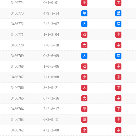
3466774
0+1+0=01
小
中
3466773
4+9+1=14
单
错
3466772
2+2+3=07
大
错
3466771
1+1+2=04
双
中
3466770
7+6+5=18
大
中
3466769
0+3+6=09
大
错
3466768
1+0+5=06
双
中
3466767
7+1+0=08
小
中
3466766
8+4+9=21
大
中
3466765
6+7+3=16
大
中
3466764
7+2+8=17
单
中
3466763
0+2+9=11
单
中
3466762
4+2+2=08
小
中