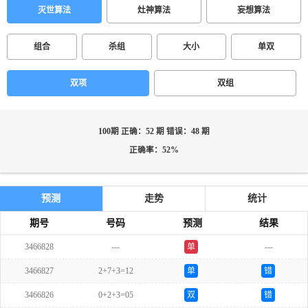
灭世算法
灶神算法
妄想算法
组合
杀组
大小
单双
双项
双组
100期 正确：52 期 错误：48 期
正确率：52%
预测
走势
统计
期号
号码
预测
结果
3466828
---
单
---
3466827
2+7+3=12
单
错
3466826
0+2+3=05
双
错