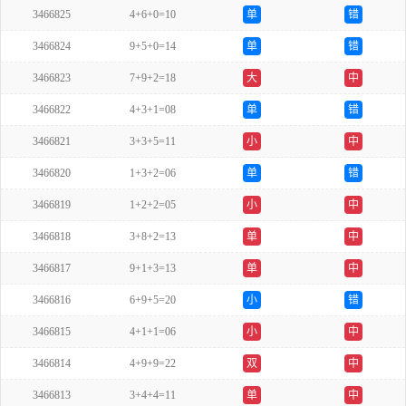
3466825
4+6+0=10
单
错
3466824
9+5+0=14
单
错
3466823
7+9+2=18
大
中
3466822
4+3+1=08
单
错
3466821
3+3+5=11
小
中
3466820
1+3+2=06
单
错
3466819
1+2+2=05
小
中
3466818
3+8+2=13
单
中
3466817
9+1+3=13
单
中
3466816
6+9+5=20
小
错
3466815
4+1+1=06
小
中
3466814
4+9+9=22
双
中
3466813
3+4+4=11
单
中