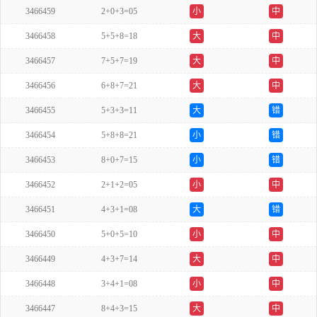
3466459
2+0+3=05
小
中
3466458
5+5+8=18
大
中
3466457
7+5+7=19
大
中
3466456
6+8+7=21
大
中
3466455
5+3+3=11
大
错
3466454
5+8+8=21
小
错
3466453
8+0+7=15
小
错
3466452
2+1+2=05
小
中
3466451
4+3+1=08
大
错
3466450
5+0+5=10
小
中
3466449
4+3+7=14
大
中
3466448
3+4+1=08
小
中
3466447
8+4+3=15
大
中