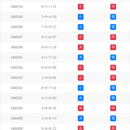
3466510
6+5+1=12
小
中
3466509
3+9+4=16
小
错
3466508
7+9+9=25
小
错
3466507
0+1+6=07
小
中
3466506
9+8+1=18
大
中
3466505
4+1+7=12
大
错
3466504
9+0+0=09
小
中
3466503
1+0+0=01
小
中
3466502
8+9+7=24
小
错
3466501
0+3+0=03
大
错
3466500
4+8+8=20
大
中
3466499
1+6+6=13
大
错
3466498
8+6+8=22
大
中