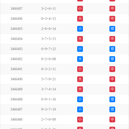
3466497
3+2+6=11
小
中
3466496
8+3+4=15
大
中
3466495
2+6+6=14
小
错
3466494
3+7+5=15
大
中
3466493
6+9+7=22
小
错
3466492
0+2+6=08
大
错
3466491
6+3+2=11
小
中
3466490
5+7+9=21
大
中
3466489
3+7+4=14
大
中
3466488
6+9+1=16
小
错
3466487
9+3+7=19
小
错
3466486
2+7+0=09
小
中