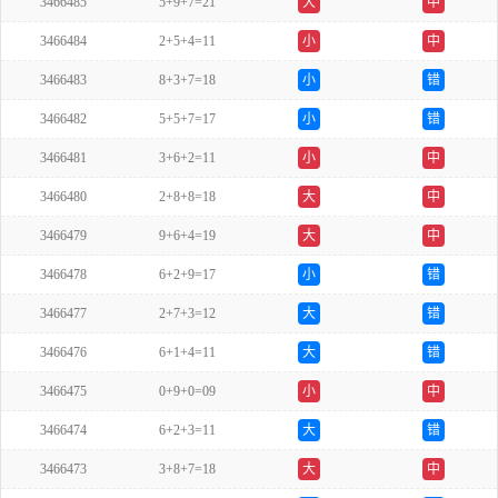
3466485
5+9+7=21
大
中
3466484
2+5+4=11
小
中
3466483
8+3+7=18
小
错
3466482
5+5+7=17
小
错
3466481
3+6+2=11
小
中
3466480
2+8+8=18
大
中
3466479
9+6+4=19
大
中
3466478
6+2+9=17
小
错
3466477
2+7+3=12
大
错
3466476
6+1+4=11
大
错
3466475
0+9+0=09
小
中
3466474
6+2+3=11
大
错
3466473
3+8+7=18
大
中