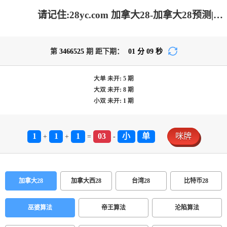
请记住:28yc.com 加拿大28-加拿大28预测|PC开奖官网咪牌|加拿大预测28在线预测官网_专注研究加拿大预测!
第
3466525
期 距下期：
01
分
09
秒
大单
未开:
5
期
大双
未开:
8
期
小双
未开:
1
期
1
1
1
03
小
单
咪牌
+
+
=
-
加拿大28
加拿大西28
台湾28
比特币28
巫婆算法
帝王算法
沦陷算法