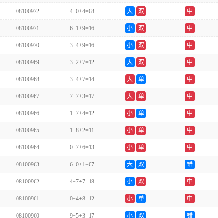
08100972
4+0+4=08
大
双
中
08100971
6+1+9=16
小
双
中
08100970
3+4+9=16
小
双
中
08100969
3+2+7=12
大
双
中
08100968
3+4+7=14
大
单
中
08100967
7+7+3=17
大
单
中
08100966
1+7+4=12
小
单
中
08100965
1+8+2=11
小
单
中
08100964
0+7+6=13
小
单
中
08100963
6+0+1=07
大
双
错
08100962
4+7+7=18
小
双
中
08100961
0+4+8=12
小
单
中
08100960
9+5+3=17
小
双
错