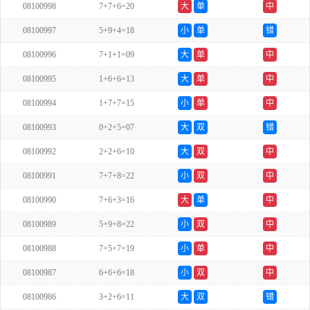
08100998
7+7+6=20
大
单
中
08100997
5+9+4=18
小
单
错
08100996
7+1+1=09
大
单
中
08100995
1+6+6=13
大
单
中
08100994
1+7+7=15
小
单
中
08100993
0+2+5=07
大
双
错
08100992
2+2+6=10
大
双
中
08100991
7+7+8=22
小
双
中
08100990
7+6+3=16
大
单
中
08100989
5+9+8=22
小
双
中
08100988
7+5+7=19
小
单
中
08100987
6+6+6=18
小
双
中
08100986
3+2+6=11
大
双
错